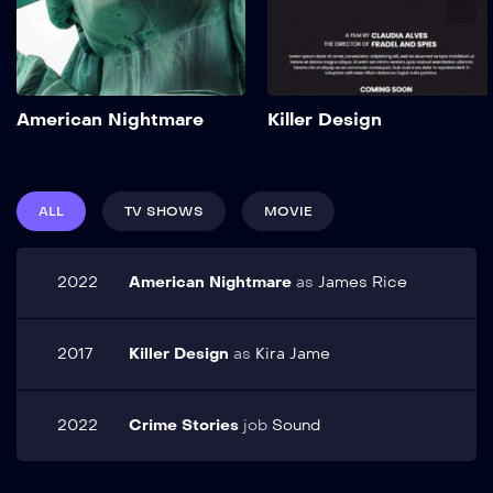
elementum curabitur.
Volutpat blandit aliquam
etiam erat velit scelerisque
in dictum. Vel facilisis
Add to My List
volutpat est velit egestas
American Nightmare
Killer Design
dui. Mi quis hendrerit dolor
magna eget est. Nullam
vehicula ipsum a arcu
cursus. Show More
ALL
TV SHOWS
MOVIE
2022
American Nightmare
as
James Rice
2017
Killer Design
as
Kira Jame
2022
Crime Stories
job
Sound